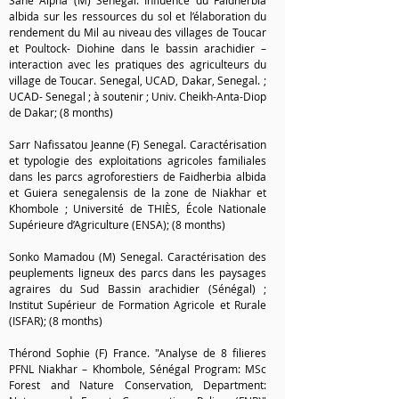
Sane Alpha (M) Senegal. Influence du Faidherbia
albida sur les ressources du sol et l’élaboration du
rendement du Mil au niveau des villages de Toucar
et Poultock- Diohine dans le bassin arachidier –
interaction avec les pratiques des agriculteurs du
village de Toucar. Senegal, UCAD, Dakar, Senegal. ;
UCAD- Senegal ; à soutenir ; Univ. Cheikh-Anta-Diop
de Dakar; (8 months)
Sarr Nafissatou Jeanne (F) Senegal. Caractérisation
et typologie des exploitations agricoles familiales
dans les parcs agroforestiers de Faidherbia albida
et Guiera senegalensis de la zone de Niakhar et
Khombole ; Université de THIÈS, École Nationale
Supérieure d’Agriculture (ENSA); (8 months)
Sonko Mamadou (M) Senegal. Caractérisation des
peuplements ligneux des parcs dans les paysages
agraires du Sud Bassin arachidier (Sénégal) ;
Institut Supérieur de Formation Agricole et Rurale
(ISFAR); (8 months)
Thérond Sophie (F) France. "Analyse de 8 filieres
PFNL Niakhar – Khombole, Sénégal Program: MSc
Forest and Nature Conservation, Department: