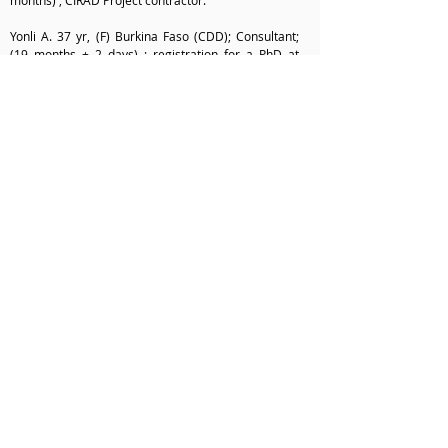
months) ; CIRAD Project contractor.
Yonli A. 37 yr, (F) Burkina Faso (CDD); Consultant;
(19 months + 2 days) ; registration for a PhD at
Ouagadougou Univ.
Zerbo Guessèma Léonard,;31 yr, (M) Burkina Faso
(CDD); Institut du Développement Rural/Université
Nazi Boni-Burkina ; (3 months)