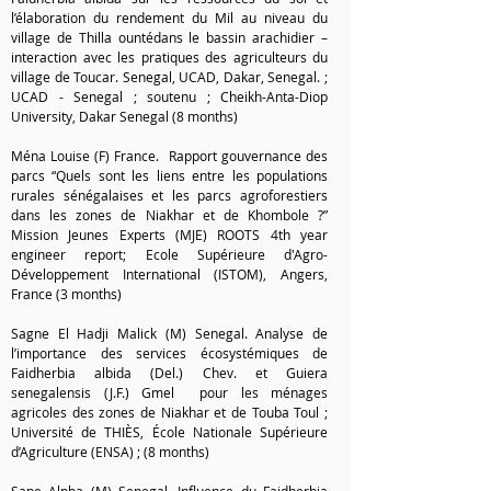
l’élaboration du rendement du Mil au niveau du
village de Thilla ountédans le bassin arachidier –
interaction avec les pratiques des agriculteurs du
village de Toucar. Senegal, UCAD, Dakar, Senegal. ;
UCAD - Senegal ; soutenu ; Cheikh-Anta-Diop
University, Dakar Senegal (8 months)
Ména Louise (F) France. Rapport gouvernance des
parcs “Quels sont les liens entre les populations
rurales sénégalaises et les parcs agroforestiers
dans les zones de Niakhar et de Khombole ?”
Mission Jeunes Experts (MJE) ROOTS 4th year
engineer report; Ecole Supérieure d'Agro-
Développement International (ISTOM), A
ngers,
France (3 months)
Sagne El Hadji Malick (M) Senegal. Analyse de
l’importance des services écosystémiques de
Faidherbia albida (Del.) Chev. et Guiera
senegalensis (J.F.) Gmel pour les ménages
agricoles des zones de Niakhar et de Touba Toul ;
Université de THIÈS, École Nationale Supérieure
d’Agriculture (ENSA) ; (8 months)