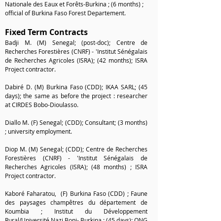
Nationale des Eaux et Forêts-Burkina ; (6 months) ;
official of Burkina Faso Forest Departement.
Fixed Term Contracts
Badji M. (M) Senegal; (post-doc); Centre de
Recherches Forestières (CNRF) - 'Institut Sénégalais
de Recherches Agricoles (ISRA); (42 months); ISRA
Project contractor.
Dabiré D. (M) Burkina Faso (CDD); IKAA SARL; (45
days); the same as before the project : researcher
at CIRDES Bobo-Dioulasso.
Diallo M. (F) Senegal; (CDD); Consultant; (3 months)
; university employment.
Diop M. (M) Senegal; (CDD); Centre de Recherches
Forestières (CNRF) - 'Institut Sénégalais de
Recherches Agricoles (ISRA); (48 months) ; ISRA
Project contractor.
Kaboré Faharatou, (F) Burkina Faso (CDD) ; Faune
des paysages champêtres du département de
Koumbia ; Institut du Développement
Rural/Université Nazi Boni- Burkina ; (45 days); ONG