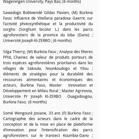
Wageningen University, Pays Bas; (6 months)
Sawadogo Boblwendé Gildas Flavien, (M) Burkina
Faso; Influence de Vitellaria paradoxa Gaernt. sur
l’activité photosynthétique et la productivité du
sorgho (Sorghum bicolor L.) dans les parcs
agroforestiers de la province du Ioba (Dano) ;
Université Joseph KI-ZERBO ; (6 months)
Silga Thierry, (M) Burkina Faso ; Analyse des filieres
PFNL Chaines de valeur de produits porteurs de
trois espèces agroforestières prioritaires dans les
villages de Sakoula, Nounkoudogo et Yilou :
éléments de stratégies pour la durabilité des
ressources alimentaires et économiques des
acteurs, Burkina Faso, Master Innovation et
Développement en Milieu Rural ; Master Agrinovia,
Universite Pr Joseph KI-ZERBO Ouagadougou,
Burkina Faso; (6 months)
Somé Wengouré Josiane, 33 ans (F) Burkina Faso ;
Cartographie des acteurs dans le cadre de la
conception et de la mise en place de plateforme
d’innovation pour l’intensification des parcs
agroforestiers sur le transect Koumbia-Dano ;