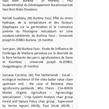
Nazi Boni- Burkina ; (6 months) ; PhD
Student/Institut du Développement Rural/Université
Nazi Boni Bobo Dioulasso.
Ramdé Guialidou, (M) Burkina Faso; Effet du stress
hydrique, de la température et des facteurs
édaphiques sur la germination et la croissance
juvénile du Piliostigma reticulatum en zone
soudano-sahélienne du Burkina Faso ; Université
Joseph KI-ZERBO-Burkina ; (6 months)
Sam Jean, (M) Burkina Faso ; Etude de l’influence de
l'ombrage de Vitellaria paradoxa sur la diversité de
la flore herbacée des parcs agroforestiers de Dano
et Koumbia) ; Université Joseph KI-ZERBO,
Ouagadougou ; (6 months)
Sarzana Carolina, (M) The Netherlands ; Social –
ecological resilience of the shea butter value chain
upstream end : the case of Beninese shea
agroforestry parklands ; MSc. Thesis - CSA-80939
Master Organic Agriculture – Agroecology
specialization ; Crop System Analysis chair group
Forest and Nature Policy chair group ; Supervised
by Verina Ingram (WUR), Paul Struik (WUR) ;