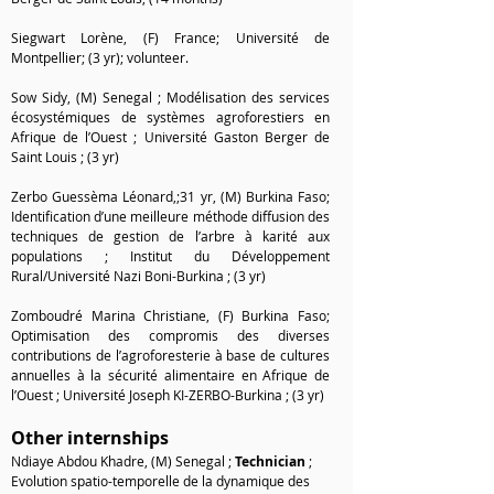
Siegwart Lorène, (F) France; Université de
Montpellier; (3 yr); volunteer.
Sow Sidy, (M) Senegal ; Modélisation des services
écosystémiques de systèmes agroforestiers en
Afrique de l’Ouest ; Université Gaston Berger de
Saint Louis ;
(3 yr)
Zerbo Guessèma Léonard,;31 yr, (M) Burkina Faso;
Identification d’une meilleure méthode diffusion des
techniques de gestion de l’arbre à karité aux
populations ; Institut du Développement
Rural/Université Nazi Boni-Burkina ; (3 yr
)
Zomboudré Marina Christiane, (F) Burkina Faso;
Optimisation des compromis des diverses
contributions de l’agroforesterie à base de cultures
annuelles à la sécurité alimentaire en Afrique de
l’Ouest ; Université Joseph KI-ZERBO-Burkina ; (3 yr)
Other internships
Ndiaye Abdou Khadre, (M) Senegal ;
Technician
;
Evolution spatio-temporelle de la dynamique des