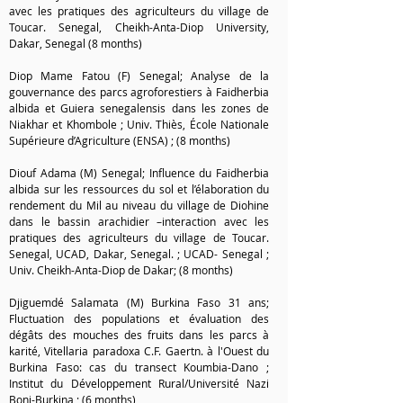
avec les pratiques des agriculteurs du village de
Toucar. Senegal, Cheikh-Anta-Diop University,
Dakar, Senegal (8 months)
Diop Mame Fatou (F) Senegal; Analyse de la
gouvernance des parcs agroforestiers à Faidherbia
albida et Guiera senegalensis dans les zones de
Niakhar et Khombole ; Univ. Thiès, École Nationale
Supérieure d’Agriculture (ENSA) ; (8 months)
Diouf Adama (M) Senegal; Influence du Faidherbia
albida sur les ressources du sol et l’élaboration du
rendement du Mil au niveau du village de Diohine
dans le bassin arachidier –interaction avec les
pratiques des agriculteurs du village de Toucar.
Senegal, UCAD, Dakar, Senegal. ; UCAD- Senegal ;
Univ. Cheikh-Anta-Diop de Dakar; (8 months)
Djiguemdé Salamata (M) Burkina Faso 31 ans;
Fluctuation des populations et évaluation des
dégâts des mouches des fruits dans les parcs à
karité, Vitellaria paradoxa C.F. Gaertn. à l'Ouest du
Burkina Faso: cas du transect Koumbia-Dano ;
Institut du Développement Rural/Université Nazi
Boni-Burkina ; (6 months)