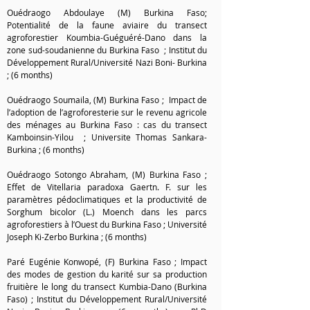
Ouédraogo Abdoulaye (M) Burkina Faso;
Potentialité de la faune aviaire du transect
agroforestier Koumbia-Guéguéré-Dano dans la
zone sud-soudanienne du Burkina Faso ; Institut du
Développement Rural/Université Nazi Boni- Burkina
; (6 months)
Ouédraogo Soumaila, (M) Burkina Faso ; Impact de
l’adoption de l’agroforesterie sur le revenu agricole
des ménages au Burkina Faso : cas du transect
Kamboinsin-Yilou ; Universite Thomas Sankara-
Burkina ; (6 months)
Ouédraogo Sotongo Abraham, (M) Burkina Faso ;
Effet de Vitellaria paradoxa Gaertn. F. sur les
paramètres pédoclimatiques et la productivité de
Sorghum bicolor (L.) Moench dans les parcs
agroforestiers à l’Ouest du Burkina Faso ; Université
Joseph Ki-Zerbo Burkina ; (6 months)
Paré Eugénie Konwopé, (F) Burkina Faso ; Impact
des modes de gestion du karité sur sa production
fruitière le long du transect Kumbia-Dano (Burkina
Faso) ; Institut du Développement Rural/Université