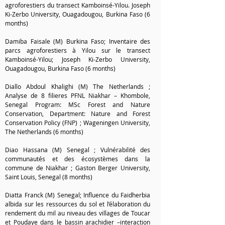
agroforestiers du transect Kamboinsé-Yilou. Joseph
Ki-Zerbo University, Ouagadougou, Burkina Faso (6
months)
Damiba Faisale (M) Burkina Faso; Inventaire des
parcs agroforestiers à Yilou sur le transect
Kamboinsé-Yilou; Joseph Ki-Zerbo University,
Ouagadougou, Burkina Faso (6 months)
Diallo Abdoul Khalighi (M) The Netherlands ;
Analyse de 8 filieres PFNL Niakhar – Khombole,
Senegal Program: MSc Forest and Nature
Conservation, Department: Nature and Forest
Conservation Policy (FNP) ; Wageningen University,
The Netherlands (6 months)
Diao Hassana (M) Senegal ; Vulnérabilité des
communautés et des écosystèmes dans la
commune de Niakhar ; Gaston Berger University,
Saint Louis, Senegal (8 months)
Diatta Franck (M) Senegal; Influence du Faidherbia
albida sur les ressources du sol et l’élaboration du
rendement du mil au niveau des villages de Toucar
et Poudaye dans le bassin arachidier –interaction