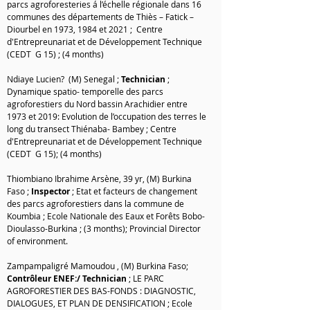
parcs agroforesteries á l’échelle régionale dans 16
communes des départements de Thiès – Fatick –
Diourbel en 1973, 1984 et 2021 ; Centre
d'Entrepreunariat et de Développement Technique
(CEDT G 15) ; (4 months)
Ndiaye Lucien? (M) Senegal ;
Technician
;
Dynamique spatio- temporelle des parcs
agroforestiers du Nord bassin Arachidier entre
1973 et 2019: Evolution de l’occupation des terres le
long du transect Thiénaba- Bambey ; Centre
d'Entrepreunariat et de Développement Technique
(CEDT G 15); (4 months)
Thiombiano Ibrahime Arsène, 39 yr,
(M) Burkina
Faso
;
Inspector
; Etat et facteurs de changement
des parcs agroforestiers dans la commune de
Koumbia ; Ecole Nationale des Eaux et Forêts Bobo-
Dioulasso-Burkina ; (3 months); Provincial Director
of environment.
Zampampaligré Mamoudou ,
(M) Burkina Faso
;
Contrôleur ENEF:/ Technician
; LE PARC
AGROFORESTIER DES BAS-FONDS : DIAGNOSTIC,
DIALOGUES, ET PLAN DE DENSIFICATION ; Ecole