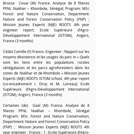
Brosse Cesar (M) France. Analyse de 8 filieres
PFNL Niakhar – Khombole, Sénégal; Program: MSc
Forest and Nature Conservation, Department:
Nature and Forest Conservation Policy (FNP) ;
Mission Jeunes Experts (MJE) ROOTS 4th year
engineer report; Ecole Supérieure d'Agro-
Développement International (ISTOM), Angers,
France (3 months)
Cédat Camille (F) France. Engeneer ; Rapport sur les
moyens d’existence et les usages du parc in « Quels
sont les liens entre les populations rurales
sénégalaises et les parcs agroforestiers dans les
zones de Niakhar et de Khombole » Mission Jeunes
Experts (MJE) ROOTS ISTOM school, 4th year report
(co-encadrement I. Droy et M. Loireau); Ecole
Supérieure d'Agro-Développement International
(ISTOM), A
ngers, France (3 months)
Certaines (de) Gael (M) France. Analyse de 8
filieres PFNL Niakhar – Khombole, Sénégal
Program: MSc Forest and Nature Conservation,
Department: Nature and Forest Conservation Policy
(FNP) ; Mission Jeunes Experts (MJE) ROOTS 4th
year engineer , France ; 1 ; Ecole Supérieure d'Agro-