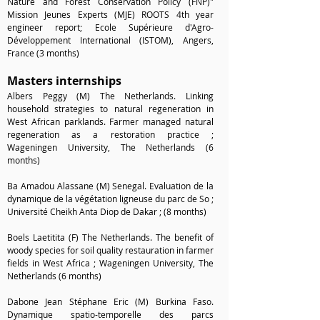
Nature and Forest Conservation Policy (FNP)"
Mission Jeunes Experts (MJE) ROOTS 4th year
engineer report; Ecole Supérieure d'Agro-
Développement International (ISTOM)
, A
ngers,
France
(3 months)
Masters internships
Albers Peggy (M) The Netherlands. Linking
household strategies to natural regeneration in
West African parklands. Farmer managed natural
regeneration as a restoration practice ;
Wageningen University, The Netherlands (6
months)
Ba Amadou Alassane (M) Senegal. Evaluation de la
dynamique de la végétation ligneuse du parc de So ;
Université Cheikh Anta Diop de Dakar ; (8 months)
Boels Laetitita (F) The Netherlands. The benefit of
woody species for soil quality restauration in farmer
fields in West Africa ; Wageningen University, The
Netherlands (6 months)
Dabone Jean Stéphane Eric (M) Burkina Faso.
Dynamique spatio-temporelle des parcs