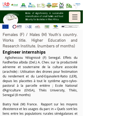
R
A
oles of
groforestry in sustainable
M
intensification of small far
s and food
SE
S
curity for
ocIetIes in West Africa.
Females (F)
/ M
ales (M) Youth's country.
Works title. Higher Education and
Research Institute. (numbers of months)
Engineer
int
ernships
Agbohessou Yélognissé (F) Senegal. Effets du
Faidherbia albida (Del.) A. Chev. sur la productivité
aérienne et souterraine de la culture associée
(arachide) : Utilisation des drones pour l’estimation
du rendement et du Land-Equivalent-Ratio (LER),
depuis les placettes à tout le système agro-sylvo-
pastoral à la parcelle entière ; Ecole National
d’Agriculture (ENSA), Thiès University, Thiès,
Senegal
(
8
months)
Biatry Noé (M) France. Rapport sur les moyens
d’existence et les usages du parc in « Quels sont les
liens entre les populations rurales sénégalaises et