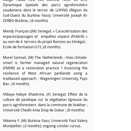
Dynamique spatiale des parcs agroforestiers
soudaniens dans le terroir de LOFING (Région du
Sud-Ouest du Burkina Faso); Université Joseph KI-
ZERBO-Burkina ; (6 months)
Mendy François ((M) Senegal; « Caractérisation des
espaces/paysages et enquêtes espace d’intérêt »
au sein de 4 terroirs du projet Ramses au Sénégal ;
Ecole de formation G15; (8 months)
Morel Samuel, (M) The Netherlands ; How climate-
smart is farmer managed natural regeneration
(FMNR) as a restoration practice ? Assessing the
resilience of West African parklands using a
traitbased approach ; Wageningen University, Pays
Bas ; (6 months)
N’diaye Ndeye Khatérine, (F) Senegal; Effets de la
culture de pastèque sur la végétation ligneuse du
parcs agroforestiers dans la commune de Niakhar ;
Université Cheikh Anta Diop de Dakar ; (8 months)
Nikiema F. (M) Burkina Faso; Université Paul Valery
Montpellier; (3 months); ongoing scholar cursus.