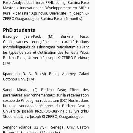
Faso; Analyse des filieres PFNL, Lofing, Burkina Faso
Master « Innovation et Développement en Milieu
Rural » ; Master Agrinovia, Universite Pr Joseph KI-
ZERBO Ouagadougou, Burkina Faso; (6 months)
PhD students
Bazongo Jean-Paul, (M) Burkina Faso;
Connaissances endogènes et caractérisations
morphologiques de Piliostigma reticulatum suivant
les types de sols et d’utilisation des terres à Yilou,
Burkina Faso ; Université Joseph KI-ZERBO-Burkina ;
(3 yr)
Kpadonou B. A. R. (M) Benin; Abomey Calavi
Cotonou Univ. (1 yr)
Sanou Minata, (F) Burkina Faso; Effets des
paramètres environnementaux sur la régénération
sexuée de Piliostigma reticulatum (DC) Hochst dans
la zone soudano-sahélienne du Burkina Faso ;
Université Joseph KI-ZERBO-Burkina ; (3 yr) ;PhD
Student at Univ. Joseph KI-ZERBO, Ouagadougou.
Senghor Yolande, 32 yr, (F) Senegal; Univ. Gaston
Berger de Saint Louis; (14 months)