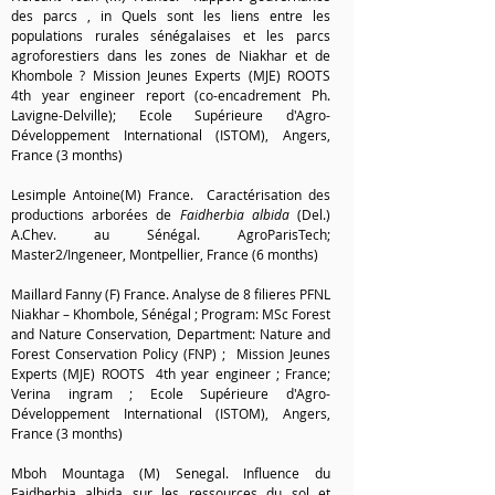
des parcs , in Quels sont les liens entre les
populations rurales sénégalaises et les parcs
agroforestiers dans les zones de Niakhar et de
Khombole ? Mission Jeunes Experts (MJE) ROOTS
4th year engineer report (co-encadrement Ph.
Lavigne-Delville); Ecole Supérieure d'Agro-
Développement International (ISTOM), A
ngers,
France (3 months)
Lesimple Antoine(M) France. Caractérisation des
productions arborées de
Faidherbia albida
(Del.)
A.Chev. au Sénégal. AgroParisTech;
Master2/Ingeneer, Montpellier, France (6 months)
Maillard Fanny (F) France. Analyse de 8 filieres PFNL
Niakhar – Khombole, Sénégal ; Program: MSc Forest
and Nature Conservation, Department: Nature and
Forest Conservation Policy (FNP) ; Mission Jeunes
Experts (MJE) ROOTS 4th year engineer ; France;
Verina ingram ; Ecole Supérieure d'Agro-
Développement International (ISTOM), A
ngers,
France (3 months)
Mboh Mountaga (M) Senegal. Influence du
Faidherbia albida sur les ressources du sol et