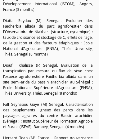
Développement International (ISTOM), A
ngers,
France (3 months)
Diatta Seydou (M) Senegal. Evolution des
Faidherbia albida du parc agroforestier dans
l'Observatoire de Niakhar (structure, dynamique) :
taux de croissance et stockage de C, effets de l'âge,
de la gestion et des facteurs édaphiques ; Ecole
National d’Agriculture (ENSA), Thiès University,
Thiès, Senegal (8 months)
Diouf Khalisse (F) Senegal. Evaluation de la
transpiration par mesure du flux de sève chez
l'espèce agroforestière Faidherbia albida dans un
site semi-aride du bassin arachidier au Sénégal ;
Ecole Nationale Supérieure d'Agriculture (ENSA),
Thiès University, Thiès, Senegal (8 months)
Fall Seynabou Gaye (M) Senegal. Caractérisation
des peuplements ligneux des parcs dans les
paysages agraires du centre Bassin arachidier
(Sénégal) ; Institut Supérieur de Formation Agricole
et Rurale (ISFAR), Bambey, Senegal (4 months)
Hersant Toan (M) France. Rapport gouvernance