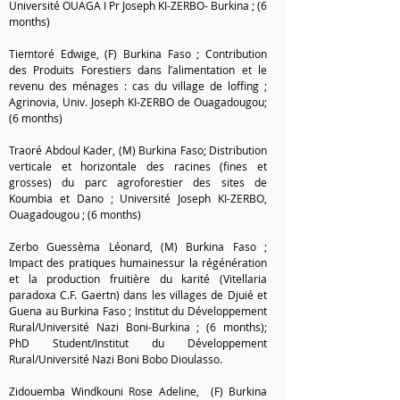
Université OUAGA I Pr Joseph KI-ZERBO- Burkina ; (6
months)
Tiemtoré Edwige, (F) Burkina Faso ; Contribution
des Produits Forestiers dans l’alimentation et le
revenu des ménages : cas du village de loffing ;
Agrinovia, Univ. Joseph KI-ZERBO de Ouagadougou;
(6 months)
Traoré Abdoul Kader, (M) Burkina Faso; Distribution
verticale et horizontale des racines (fines et
grosses) du parc agroforestier des sites de
Koumbia et Dano ; Université Joseph KI-ZERBO,
Ouagadougou ; (6 months)
Zerbo Guessèma Léonard, (M) Burkina Faso ;
Impact des pratiques humainessur la régénération
et la production fruitière du karité (Vitellaria
paradoxa C.F. Gaertn) dans les villages de Djuié et
Guena au Burkina Faso ; Institut du Développement
Rural/Université Nazi Boni-Burkina ; (6 months);
PhD Student/Institut du Développement
Rural/Université Nazi Boni Bobo Dioulasso.
Zidouemba Windkouni Rose Adeline, (F) Burkina