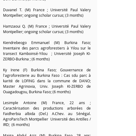
Duvanel T. (M) France ; Université Paul Valery
Montpellier; ongoing scholar cursus; (3 months)
Hamzaoui Q. (M) France ; Université Paul Valery
Montpellier; ongoing scholar cursus; (3 months)
Kiendrebeogo Emmanuel (M) Burkina Faso;
Inventaire des parcs agroforestiers à Yilou sur le
transect Kamboinsé-Yilou ; Université Joseph KI-
ZERBO-Burkina ; (6 months)
Ky Irene (F) Burkina Faso; Gouvernance de
l'agroforesterie au Burkina Faso : Cas sdu parc à
karité de LOFING dans la commune de DANO;
Master Agrinovia, Univ. Joseph KI-ZERBO de
Ouagadougou, Burkina Faso; (6 months)
Lesimple Antoine (M) France, 22 ans ;
Caractérisation des productions arborées de
Faidherbia albida (Del.) A.Chev. au Sénégal.
AgroParisTech Montpellier Université des Antilles /
IRD; (6 months)
Maïga Abdul Aziz (M) Burkina Faso, 28 ans;